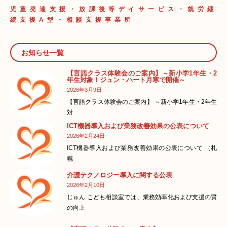
児童発達支援・放課後等デイサービス・就労継
続支援A型・相談支援事業所
ジュン・ハート 白石
ジュン・ハート はこだ
ジュン・ハート ジョブ
て
お知らせ一覧
【言語クラス体験会のご案内】～新小学1年生・2
年生対象！ジュン・ハート月寒で開催～
2026年3月9日
【言語クラス体験会のご案内】 ～新小学1年生・2年生
ジュン・ハート ワーク
ス
対
ICT機器導入および業務改善効果の公表について
2026年2月24日
ICT機器導入および業務改善効果の公表について （札
幌
介護テクノロジー導入に関する公表
2026年2月10日
じゅん こども相談室では、業務効率化および支援の質
の向上