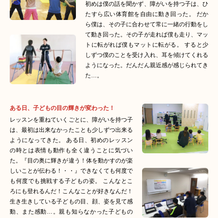
初めは僕の話を聞かず、障がいを持つ子は、ひ
たすら広い体育館を自由に動き回った。 だか
ら僕は、その子に合わせて常に一緒の行動をし
て動き回った。その子が走れば僕も走り、マッ
トに転がれば僕もマットに転がる。 すると少
しずつ僕のことを受け入れ、耳を傾けてくれる
ようになった。だんだん親近感が感じられてき
た…。
ある日、子どもの目の輝きが変わった！
レッスンを重ねていくごとに、障がいを持つ子
は、最初は出来なかったことも少しずつ出来る
ようになってきた。 ある日、初めのレッスン
の時とは表情も動作も全く違うことに気づい
た。『目の奥に輝きが違う！体を動かすのが楽
しいことが伝わる！・・』できなくても何度で
も何度でも挑戦する子どもの姿。 こんなとこ
ろにも登れるんだ！こんなことが好きなんだ！
生き生きしている子どもの目、顔、姿を見て感
動、また感動…。親も知らなかった子どもの