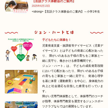
【言語クラス体験会のご案内】
2025年6月13日
<strong>【言語クラス体験会のご案内】～小学1年生
子どもたちに体操を！
児童発達支援・放課後等デイサービス（児童デ
イサービス）とは子どもの発達に心配があった
り、 障がいのあるお子様の育ちをご家族と一
緒に見守り、働きかける療育機関です。
ジュン・ハート」は、 子どもの成長発育段階
において心配があったり、障がいのあるお子様
の育ちをご家族と一緒に見守り、 発達心理学
を基に体育（運動療育）を中心に、身体能力の
向上と社会適応を目指した療育を行っていま
す。
障がい児専門体操塾として、体操専門のコーチ
が指導、体操専門教室を運営するジュンスポー
ツクラブならではの展開をしています。