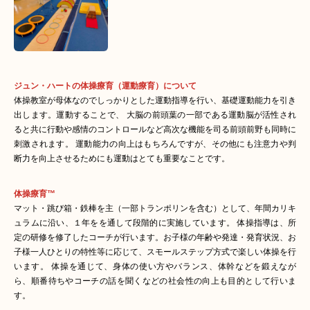
ジュン・ハートの体操療育（運動療育）について
体操教室が母体なのでしっかりとした運動指導を行い、基礎運動能力を引き
出します。運動することで、 大脳の前頭葉の一部である運動脳が活性され
ると共に行動や感情のコントロールなど高次な機能を司る前頭前野も同時に
刺激されます。 運動能力の向上はもちろんですが、その他にも注意力や判
断力を向上させるためにも運動はとても重要なことです。
体操療育™
マット・跳び箱・鉄棒を主（一部トランポリンを含む）として、年間カリキ
ュラムに沿い、１年をを通して段階的に実施しています。 体操指導は、所
定の研修を修了したコーチが行います。お子様の年齢や発達・発育状況、お
子様一人ひとりの特性等に応じて、スモールステップ方式で楽しい体操を行
います。 体操を通じて、身体の使い方やバランス、体幹などを鍛えなが
ら、順番待ちやコーチの話を聞くなどの社会性の向上も目的として行いま
す。