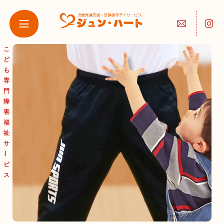
こ
ど
も
専
門
障
害
ジュン・ハート 厚別西
ジュン・ハート 月寒①
ジュン・ハート（清
福
田）
祉
サ
ー
ビ
ス
ジュン・ハート 東札幌
ジュン・ハート 月寒②
ジュン・ハート ムーブ